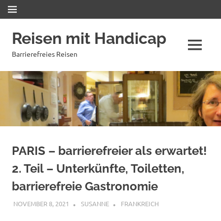
Zum
MENÜ
Inhalt
springen
Reisen mit Handicap
MENÜ
Barrierefreies Reisen
PARIS – barrierefreier als erwartet!
2. Teil – Unterkünfte, Toiletten,
barrierefreie Gastronomie
NOVEMBER 8, 2021
SUSANNE
FRANKREICH