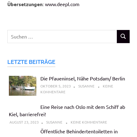
Übersetzungen
:
www.deepl.com
Suchen
SUCHEN
nach:
LETZTE BEITRÄGE
Die Pfaueninsel, Nähe Potsdam/ Berlin
OKTOBER 5, 2023
SUSANNE
KEINE
KOMMENTARE
Eine Reise nach Oslo mit dem Schiff ab
Kiel, barrierefrei!
AUGUST 23, 2023
SUSANNE
KEINE KOMMENTARE
Öffentliche Behindertentoiletten in