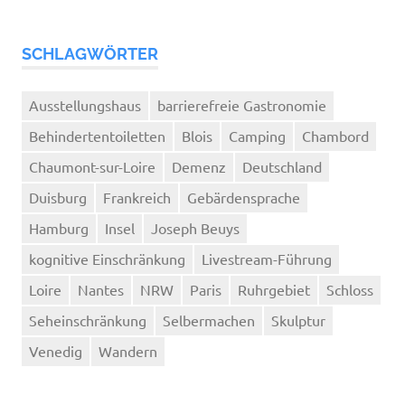
SCHLAGWÖRTER
Ausstellungshaus
barrierefreie Gastronomie
Behindertentoiletten
Blois
Camping
Chambord
Chaumont-sur-Loire
Demenz
Deutschland
Duisburg
Frankreich
Gebärdensprache
Hamburg
Insel
Joseph Beuys
kognitive Einschränkung
Livestream-Führung
Loire
Nantes
NRW
Paris
Ruhrgebiet
Schloss
Seheinschränkung
Selbermachen
Skulptur
Venedig
Wandern