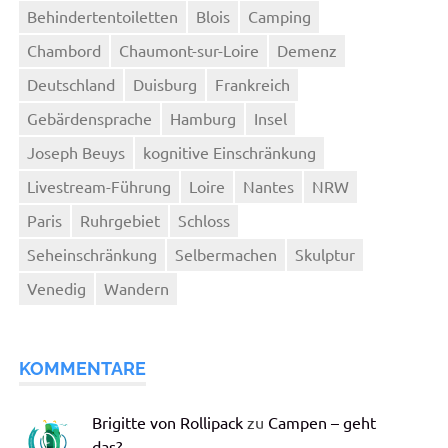
Behindertentoiletten
Blois
Camping
Chambord
Chaumont-sur-Loire
Demenz
Deutschland
Duisburg
Frankreich
Gebärdensprache
Hamburg
Insel
Joseph Beuys
kognitive Einschränkung
Livestream-Führung
Loire
Nantes
NRW
Paris
Ruhrgebiet
Schloss
Seheinschränkung
Selbermachen
Skulptur
Venedig
Wandern
KOMMENTARE
Brigitte von Rollipack
zu
Campen – geht
das?