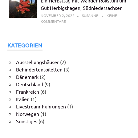
Ein Herbsttag mit Wander-Rollstuhl um
Gut Herbigshagen, Südniedersachsen
NOVEMBER 2, 2022
SUSANNE
KEINE
KOMMENTARE
KATEGORIEN
Ausstellungshäuser
(2)
Behindertentoiletten
(3)
Dänemark
(2)
Deutschland
(9)
Frankreich
(6)
Italien
(1)
Livestream-Führungen
(1)
Norwegen
(1)
Sonstiges
(6)