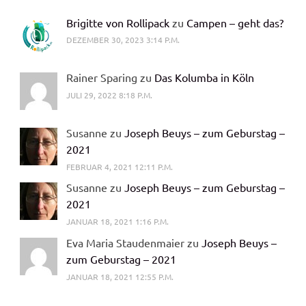
Brigitte von Rollipack
zu
Campen – geht das?
DEZEMBER 30, 2023 3:14 P.M.
Rainer Sparing zu
Das Kolumba in Köln
JULI 29, 2022 8:18 P.M.
Susanne zu
Joseph Beuys – zum Geburstag –
2021
FEBRUAR 4, 2021 12:11 P.M.
Susanne zu
Joseph Beuys – zum Geburstag –
2021
JANUAR 18, 2021 1:16 P.M.
Eva Maria Staudenmaier zu
Joseph Beuys –
zum Geburstag – 2021
JANUAR 18, 2021 12:55 P.M.