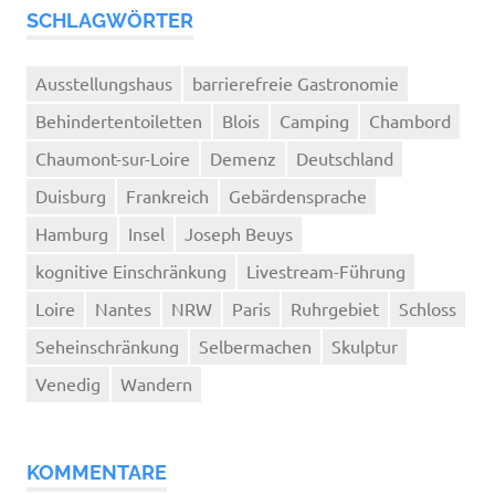
SCHLAGWÖRTER
Ausstellungshaus
barrierefreie Gastronomie
Behindertentoiletten
Blois
Camping
Chambord
Chaumont-sur-Loire
Demenz
Deutschland
Duisburg
Frankreich
Gebärdensprache
Hamburg
Insel
Joseph Beuys
kognitive Einschränkung
Livestream-Führung
Loire
Nantes
NRW
Paris
Ruhrgebiet
Schloss
Seheinschränkung
Selbermachen
Skulptur
Venedig
Wandern
KOMMENTARE