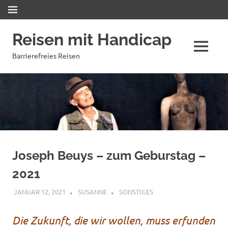
Zum
MENÜ
Inhalt
springen
Reisen mit Handicap
MENÜ
Barrierefreies Reisen
Joseph Beuys – zum Geburstag –
2021
JANUAR 12, 2021
SUSANNE
SONSTIGES
Die Zukunft, die wir wollen, muss erfunden