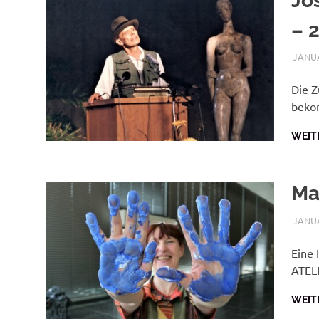
Jo
– 
JANUA
Die Z
beko
WEIT
Ma
JANUA
Eine 
ATELI
WEIT