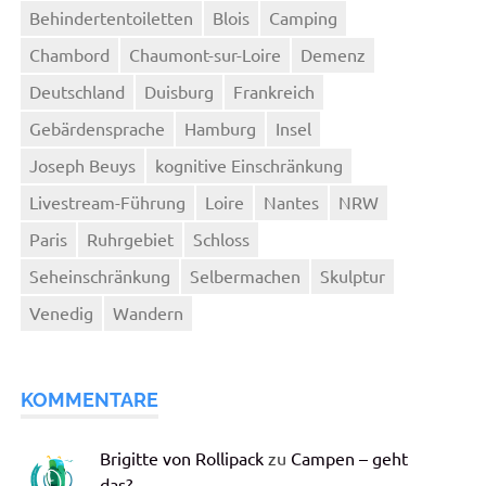
Behindertentoiletten
Blois
Camping
Chambord
Chaumont-sur-Loire
Demenz
Deutschland
Duisburg
Frankreich
Gebärdensprache
Hamburg
Insel
Joseph Beuys
kognitive Einschränkung
Livestream-Führung
Loire
Nantes
NRW
Paris
Ruhrgebiet
Schloss
Seheinschränkung
Selbermachen
Skulptur
Venedig
Wandern
KOMMENTARE
Brigitte von Rollipack
zu
Campen – geht
das?