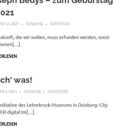
seph Beuys – zum Geburstag
2021
R 12, 2021
SUSANNE
SONSTIGES
ukunft, die wir wollen, muss erfunden werden, sonst
mmen[…]
ERLESEN
ch‘ was!
R 4, 2021
SUSANNE
SONSTIGES
Initiative des Lehmbruck-Museums in Duisburg: City
ER digital Im[…]
ERLESEN